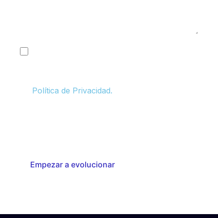
Acepto ser contactado por Konsultera con
fines comerciales y de marketing, y otorgo
mi consentimiento para el tratamiento de
mis datos personales de conformidad con la
Política de Privacidad.
Respetamos tu privacidad. Tu información será utilizada
únicamente para contactarte en relación con tu solicitud y
servicios relevantes. Puedes darte de baja en cualquier
momento.
Empezar a evolucionar