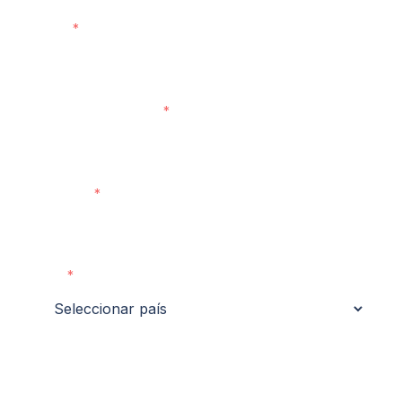
Email
Número de teléfono
Empresa
País
Tu Reto/Objetivo