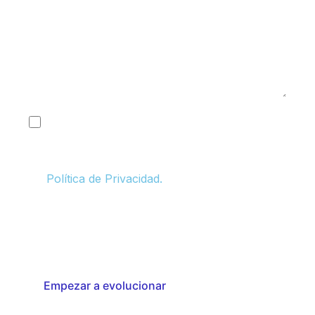
Tu Reto/Objetivo
Acepto ser contactado por Konsultera con
fines comerciales y de marketing, y otorgo
mi consentimiento para el tratamiento de
mis datos personales de conformidad con la
Política de Privacidad.
Respetamos tu privacidad. Tu información será utilizada
únicamente para contactarte en relación con tu solicitud y
servicios relevantes. Puedes darte de baja en cualquier
momento.
Empezar a evolucionar