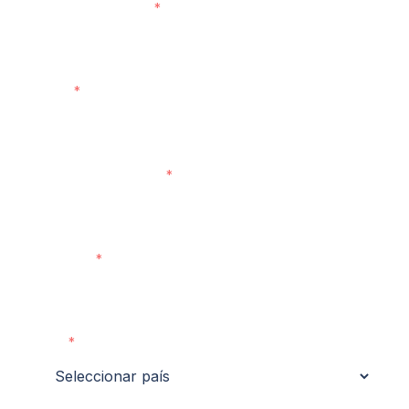
Nombre Completo
Email
Número de teléfono
Empresa
País