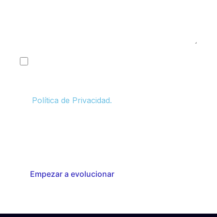
Acepto ser contactado por Konsultera con
fines comerciales y de marketing, y otorgo
mi consentimiento para el tratamiento de
mis datos personales de conformidad con la
Política de Privacidad.
Respetamos tu privacidad. Tu información será utilizada
únicamente para contactarte en relación con tu solicitud y
servicios relevantes. Puedes darte de baja en cualquier
momento.
Empezar a evolucionar