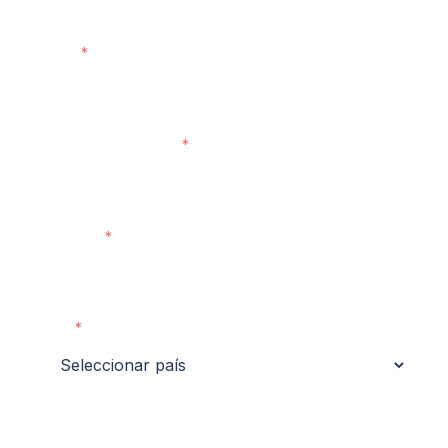
Email
Número de teléfono
Empresa
País
Tu Reto/Objetivo