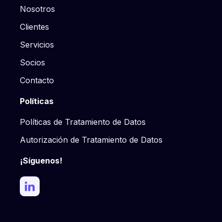
Nosotros
Clientes
Servicios
Socios
Contacto
Políticas
Políticas de Tratamiento de Datos
Autorización de Tratamiento de Datos
¡Síguenos!